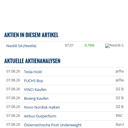
AKTIEN IN DIESEM ARTIKEL
87,01
0,76%
Nestlé SA (Nestle)
AKTUELLE AKTIENANALYSEN
07.08.26
Jefferi
Tesla Hold
07.08.26
Jefferi
FUCHS Buy
07.08.26
DZ BA
VINCI Kaufen
07.08.26
DZ BA
Boeing Kaufen
07.08.26
DZ BA
Novo Nordisk Halten
07.08.26
RBC Ca
Airbus Outperform
07.08.26
Barclay
Österreichische Post Underweight