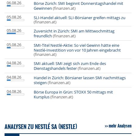
06.08.26
Börse Zürich: SMI beginnt Donnerstagshandel mit
Gewinnen
(finanzen.at)
05.08.26
SLI-Handel aktuell: SLI-Börsianer greifen mittags zu
(finanzen.at)
05.08.26
Zuversicht in Zürich: SMI am Mittwochmittag
freundlich
(finanzen.at)
05.08.26
SMI-Titel Nestlé-Aktie: So viel Gewinn hätte eine
Nestlé-Investition von vor 10 Jahren eingebracht
(finanzen.at)
04.08.26
SMI aktuell: SMI zeigt sich zum Ende des
Dienstagshandels fester
(finanzen.at)
04.08.26
Handel in Zürich: Börsianer lassen SMI nachmittags
steigen
(finanzen.at)
04.08.26
Börse Europa in Grün: STOXX 50 mittags mit
Kursplus
(finanzen.at)
ANALYSEN ZU NESTLÉ SA (NESTLE)
mehr Analysen