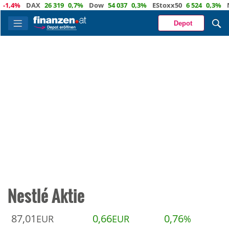
,4%
DAX
26 319
0,7%
Dow
54 037
0,3%
EStoxx50
6 524
0,3%
Nas
Depot
Nestlé Aktie
87,01
0,66
0,76
EUR
EUR
%