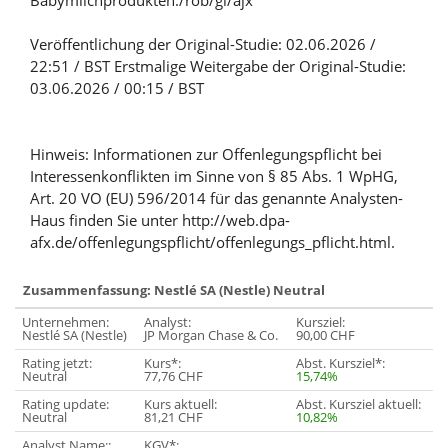
Babymilchprodukten./rob/gl/ajx
Veröffentlichung der Original-Studie: 02.06.2026 /
22:51 / BST Erstmalige Weitergabe der Original-Studie:
03.06.2026 / 00:15 / BST
Hinweis: Informationen zur Offenlegungspflicht bei
Interessenkonflikten im Sinne von § 85 Abs. 1 WpHG,
Art. 20 VO (EU) 596/2014 für das genannte Analysten-
Haus finden Sie unter http://web.dpa-
afx.de/offenlegungspflicht/offenlegungs_pflicht.html.
Zusammenfassung: Nestlé SA (Nestle) Neutral
Unternehmen:
Analyst:
Kursziel:
Nestlé SA (Nestle)
JP Morgan Chase & Co.
90,00 CHF
Rating jetzt:
Kurs*:
Abst. Kursziel*:
Neutral
77,76 CHF
15,74%
Rating update:
Kurs aktuell:
Abst. Kursziel aktuell:
Neutral
81,21 CHF
10,82%
Analyst Name::
KGV*: