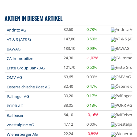
AKTIEN IN DIESEM ARTIKEL
82,60
0,73%
Andritz AG
147,80
3,50%
AT & S (AT&S)
183,10
0,99%
BAWAG
24,30
-1,02%
CA Immobilien
121,70
0,50%
Erste Group Bank AG
63,65
0,00%
OMV AG
32,40
0,47%
Österreichische Post AG
30,20
0,17%
Palfinger AG
38,05
0,13%
PORR AG
64,10
-0,16%
Raiffeisen
47,12
0,00%
voestalpine AG
22,24
-0,89%
Wienerberger AG