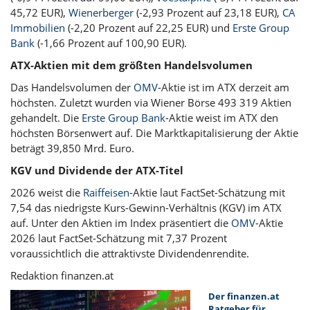
45,72 EUR),
Wienerberger
(-2,93 Prozent auf 23,18 EUR),
CA
Immobilien
(-2,20 Prozent auf 22,25 EUR) und
Erste Group
Bank
(-1,66 Prozent auf 100,90 EUR).
ATX-Aktien mit dem größten Handelsvolumen
Das Handelsvolumen der
OMV
-Aktie ist im ATX derzeit am
höchsten. Zuletzt wurden via Wiener Börse 493 319 Aktien
gehandelt. Die
Erste Group Bank
-Aktie weist im ATX den
höchsten Börsenwert auf. Die Marktkapitalisierung der Aktie
beträgt 39,850 Mrd. Euro.
KGV und Dividende der ATX-Titel
2026 weist die
Raiffeisen
-Aktie laut FactSet-Schätzung mit
7,54 das niedrigste Kurs-Gewinn-Verhältnis (KGV) im ATX
auf. Unter den Aktien im Index präsentiert die
OMV
-Aktie
2026 laut FactSet-Schätzung mit 7,37 Prozent
voraussichtlich die attraktivste Dividendenrendite.
Redaktion finanzen.at
Der finanzen.at
Ratgeber für