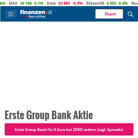
AX
26 140
0,1%
Dow
53 885
-0,9%
EStoxx50
6 503
0,4%
Nasdaq
2
Depot
Erste Group Bank Aktie
Erste Group Bank für 0 Euro bei ZERO ordern (zzgl. Spreads)