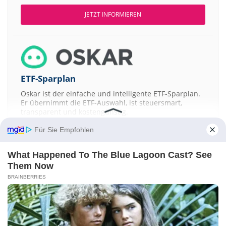
JETZT INFORMIEREN
ETF-Sparplan
Oskar ist der einfache und intelligente ETF-Sparplan.
Er übernimmt die ETF-Auswahl, ist steuersmart,
transparent und kostengünstig.
Für Sie Empfohlen
JETZT MEHR ERFAHREN
What Happened To The Blue Lagoon Cast? See
Them Now
BRAINBERRIES
Aktien ATX
DAX
EuroStoxx 50
Dow Jones
NASDAQ 100
Nikkei 225
S&P 500
Kontakt
-
Impressum
-
Werbung
-
Barrierefreiheit