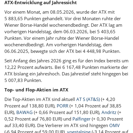
ATX-Entwicklung auf Jahressicht
Vor einem Monat, am 08.05.2026, wurde der ATX mit
5 883,65 Punkten gehandelt. Vor drei Monaten ruhte der
Wiener Börse-Handel wochenendbedingt. Der ATX lag am
vorherigen Handelstag, dem 06.03.2026, bei 5 403,65
Punkten. Vor einem Jahr ruhte der Wiener Börse-Handel
wochenendbedingt. Am vorherigen Handelstag, dem
06.06.2025, bewegte sich der ATX bei 4 448,98 Punkten.
Seit Anfang des Jahres 2026 ging es für den Index bereits um
12,22 Prozent aufwärts. Bei 6 167,48 Punkten markierte der
ATX bislang ein Jahreshoch. Das Jahrestief steht hingegen bei
5 007,83 Punkten.
Top- und Flop-Aktien im ATX
Die Top-Aktien im ATX sind aktuell
AT S (AT&S)
(+ 4,20
Prozent auf 138,80 EUR),
PORR
(+ 1,04 Prozent auf 38,85
EUR),
BAWAG
(+ 0,66 Prozent auf 151,80 EUR),
Andritz
(+
0,52 Prozent auf 76,80 EUR) und
Palfinger
(+ 0,30 Prozent
auf 33,40 EUR). Die Verlierer im ATX sind hingegen
OMV
(-6,94 Prozent auf 59,00 EUR),
voestalpine
(-3,14 Prozent auf