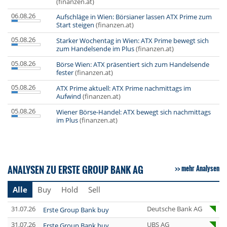
(finanzen.at)
06.08.26
Aufschläge in Wien: Börsianer lassen ATX Prime zum
Start steigen
(finanzen.at)
05.08.26
Starker Wochentag in Wien: ATX Prime bewegt sich
zum Handelsende im Plus
(finanzen.at)
05.08.26
Börse Wien: ATX präsentiert sich zum Handelsende
fester
(finanzen.at)
05.08.26
ATX Prime aktuell: ATX Prime nachmittags im
Aufwind
(finanzen.at)
05.08.26
Wiener Börse-Handel: ATX bewegt sich nachmittags
im Plus
(finanzen.at)
ANALYSEN ZU ERSTE GROUP BANK AG
mehr Analysen
Alle
Buy
Hold
Sell
31.07.26
Deutsche Bank AG
Erste Group Bank buy
31.07.26
UBS AG
Erste Group Bank buy