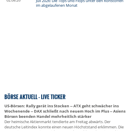
02.08.26
Juli 2026: Die Tops und Flops unter den Rohstoffen
im abgelaufenen Monat
BÖRSE AKTUELL - LIVE TICKER
US-Börsen: Rally gerät ins Stocken -- ATX geht schwächer ins
Wochenende -- DAX schließt nach neuem Hoch im Plus -- Asiens
Börsen beenden Handel mehrheitlich stärker
Der heimische Aktienmarkt tendierte am Freitag abwärts. Der
deutsche Leitindex konnte einen neuen Höchststand erklimmen. Die