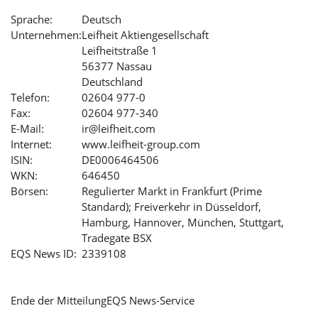
Sprache:
Deutsch
Unternehmen:
Leifheit Aktiengesellschaft
Leifheitstraße 1
56377 Nassau
Deutschland
Telefon:
02604 977-0
Fax:
02604 977-340
E-Mail:
ir@leifheit.com
Internet:
www.leifheit-group.com
ISIN:
DE0006464506
WKN:
646450
Börsen:
Regulierter Markt in Frankfurt (Prime
Standard); Freiverkehr in Düsseldorf,
Hamburg, Hannover, München, Stuttgart,
Tradegate BSX
EQS News ID:
2339108
Ende der Mitteilung
EQS News-Service