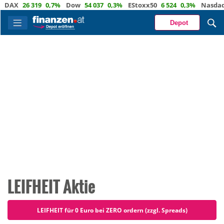
 319
0,7%
Dow
54 037
0,3%
EStoxx50
6 524
0,3%
Nasdaq
29 722
Depot
LEIFHEIT Aktie
LEIFHEIT für 0 Euro bei ZERO ordern (zzgl. Spreads)