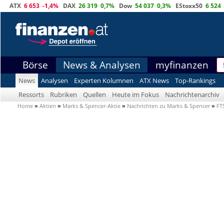
ATX
6 653
-1,4%
DAX
26 319
0,7%
Dow
54 037
0,3%
EStoxx50
6 524
Börse
News & Analysen
myfinanzen
News
Analysen
Experten Kolumnen
ATX News
Top-Rankings
Ressorts
Rubriken
Quellen
Heute im Fokus
Nachrichtenarchiv
Home
»
Aktien
»
Marks & Spencer-Aktie
»
Nachrichten zu Marks & Spencer
»
FT