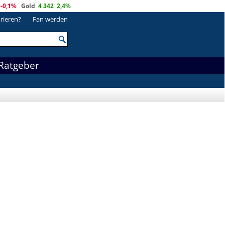
-0,1%
Gold
4 342
2,4%
trieren?
Fan werden
Ratgeber