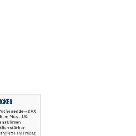
TICKER
Wochenende -- DAX
im Plus -- US-
iens Börsen
lich stärker
endierte am Freitag