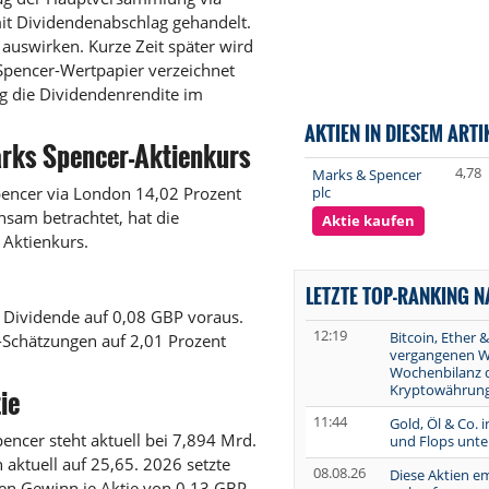
it Dividendenabschlag gehandelt.
 auswirken. Kurze Zeit später wird
pencer-Wertpapier verzeichnet
g die Dividendenrendite im
AKTIEN IN DIESEM ARTI
arks Spencer-Aktienkurs
4,78
Marks & Spencer
plc
pencer via London 14,02 Prozent
sam betrachtet, hat die
Aktie kaufen
 Aktienkurs.
LETZTE TOP-RANKING 
 Dividende auf 0,08 GBP voraus.
12:19
Bitcoin, Ether &
-Schätzungen auf 2,01 Prozent
vergangenen W
Wochenbilanz 
Kryptowährung
ie
11:44
Gold, Öl & Co. 
cer steht aktuell bei 7,894 Mrd.
und Flops unte
aktuell auf 25,65. 2026 setzte
08.08.26
Diese Aktien e
en Gewinn je Aktie von 0,13 GBP.