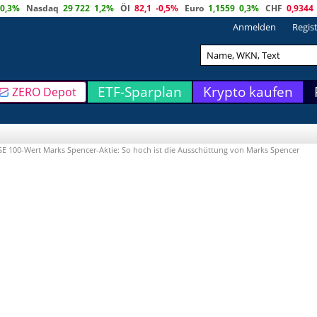
0,3%
Nasdaq
29 722
1,2%
Öl
82,1
-0,5%
Euro
1,1559
0,3%
CHF
0,9344
Anmelden
Regis
ETF-Sparplan
Krypto kaufen
ZERO Depot
SE 100-Wert Marks Spencer-Aktie: So hoch ist die Ausschüttung von Marks Spencer