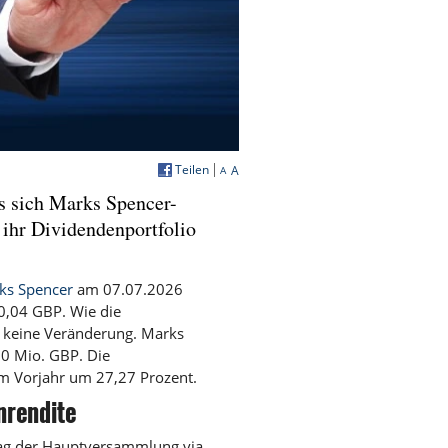
Teilen
A
A
ss sich Marks Spencer-
 ihr Dividendenportfolio
ks Spencer
am 07.07.2026
 0,04 GBP. Wie die
t keine Veränderung. Marks
0 Mio. GBP. Die
m Vorjahr um 27,27 Prozent.
nrendite
Tag der Hauptversammlung via