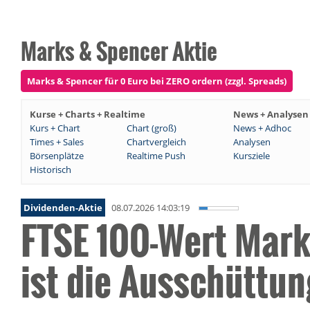
Marks & Spencer Aktie
Marks & Spencer für 0 Euro bei ZERO ordern (zzgl. Spreads)
Kurse + Charts + Realtime
News + Analysen
Kurs + Chart
Chart (groß)
News + Adhoc
Times + Sales
Chartvergleich
Analysen
Börsenplätze
Realtime Push
Kursziele
Historisch
Dividenden-Aktie
08.07.2026 14:03:19
FTSE 100-Wert Mark
ist die Ausschüttu