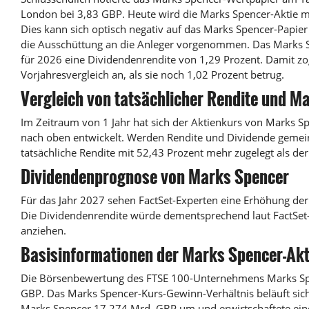
London bei 3,83 GBP. Heute wird die Marks Spencer-Aktie m
Dies kann sich optisch negativ auf das Marks Spencer-Papier
die Ausschüttung an die Anleger vorgenommen. Das Marks S
für 2026 eine Dividendenrendite von 1,29 Prozent. Damit zo
Vorjahresvergleich an, als sie noch 1,02 Prozent betrug.
Vergleich von tatsächlicher Rendite und M
Im Zeitraum von 1 Jahr hat sich der Aktienkurs von Marks S
nach oben entwickelt. Werden Rendite und Dividende gemein
tatsächliche Rendite mit 52,43 Prozent mehr zugelegt als der
Dividendenprognose von Marks Spencer
Für das Jahr 2027 sehen FactSet-Experten eine Erhöhung der
Die Dividendenrendite würde dementsprechend laut FactSet
anziehen.
Basisinformationen der Marks Spencer-Akt
Die Börsenbewertung des FTSE 100-Unternehmens Marks Spen
GBP. Das Marks Spencer-Kurs-Gewinn-Verhältnis beläuft sich 
Marks Spencer 17,274 Mrd. GBP um und erwirtschaftete ein