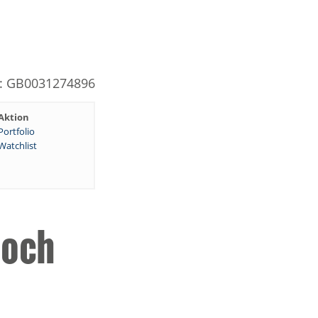
N: GB0031274896
Aktion
Portfolio
Watchlist
hoch