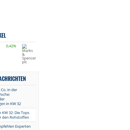
KEL
0,42%
NACHRICHTEN
 Co. in der
oche:
der
en in KW 32
in KW 32: Die Tops
r den Rohstoffen
mpfehlen Experten