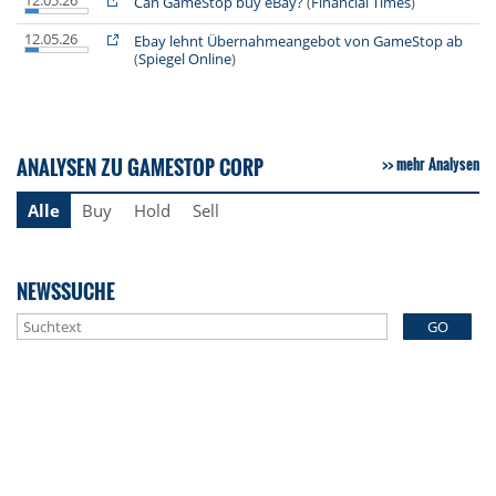
Can GameStop buy eBay?
(
Financial Times
)
12.05.26
Ebay lehnt Übernahmeangebot von GameStop ab
(
Spiegel Online
)
ANALYSEN ZU GAMESTOP CORP
mehr Analysen
Alle
Buy
Hold
Sell
NEWSSUCHE
GO