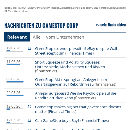
Bildquelle: JIM WATSON/AFP via Getty Images,Gamestop,Sergej Lebedev / Shutterstock.com,Casimiro
PT / Shutterstock.com
NACHRICHTEN ZU GAMESTOP CORP
mehr Nachrichten
Relevant
Alle
vom Unternehmen
19.07.26
GameStop extends pursuit of eBay despite Wall
Street scepticism
(
Financial Times
)
11.06.26
Short Squeeze und Volatility Squeeze:
Unterschiede, Mechanismen und Risiken
(finanzen.at)
03.06.26
GameStop-Aktie springt an: Anleger feiern
Quartalsgewinn auf Rekordniveau
(finanzen.at)
22.05.26
Anleger aufgepasst! Wie die Psychologie auf die
Rendite drücken kann
(finanzen.at)
13.05.26
GameStop makes big bet that governance doesn’t
matter
(
Financial Times
)
12.05.26
Can GameStop buy eBay?
(
Financial Times
)
12.05.26