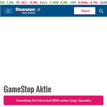
,2%
Öl
82,1
-0,5%
Euro
1,1559
0,3%
CHF
0,9344
-0,1%
Gold
4 34
Depot
GameStop Aktie
GameStop für 0 Euro bei ZERO ordern (zzgl. Spreads)