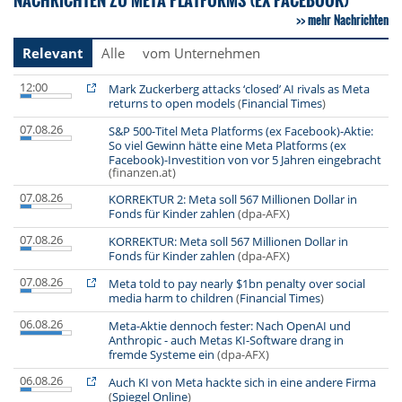
mehr Nachrichten
Relevant
Alle
vom Unternehmen
12:00
Mark Zuckerberg attacks ‘closed’ AI rivals as Meta
returns to open models
(
Financial Times
)
07.08.26
S&P 500-Titel Meta Platforms (ex Facebook)-Aktie:
So viel Gewinn hätte eine Meta Platforms (ex
Facebook)-Investition von vor 5 Jahren eingebracht
(finanzen.at)
07.08.26
KORREKTUR 2: Meta soll 567 Millionen Dollar in
Fonds für Kinder zahlen
(dpa-AFX)
07.08.26
KORREKTUR: Meta soll 567 Millionen Dollar in
Fonds für Kinder zahlen
(dpa-AFX)
07.08.26
Meta told to pay nearly $1bn penalty over social
media harm to children
(
Financial Times
)
06.08.26
Meta-Aktie dennoch fester: Nach OpenAI und
Anthropic - auch Metas KI-Software drang in
fremde Systeme ein
(dpa-AFX)
06.08.26
Auch KI von Meta hackte sich in eine andere Firma
(
Spiegel Online
)