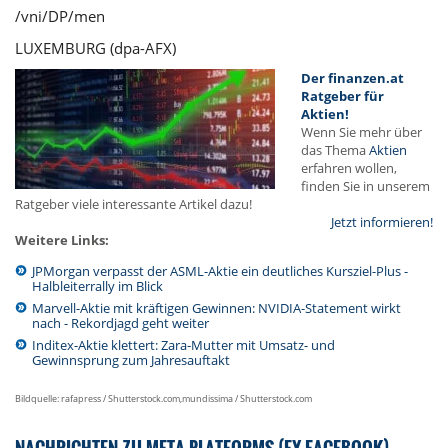
/vni/DP/men
LUXEMBURG (dpa-AFX)
Der finanzen.at
Ratgeber für
Aktien!
Wenn Sie mehr über
das Thema
Aktien
erfahren wollen,
finden Sie in unserem
Ratgeber viele interessante Artikel dazu!
Jetzt informieren!
Weitere Links:
JPMorgan verpasst der ASML-Aktie ein deutliches Kursziel-Plus -
Halbleiterrally im Blick
Marvell-Aktie mit kräftigen Gewinnen: NVIDIA-Statement wirkt
nach - Rekordjagd geht weiter
Inditex-Aktie klettert: Zara-Mutter mit Umsatz- und
Gewinnsprung zum Jahresauftakt
Bildquelle: rafapress / Shutterstock.com,mundissima / Shutterstock.com
NACHRICHTEN ZU META PLATFORMS (EX FACEBOOK)