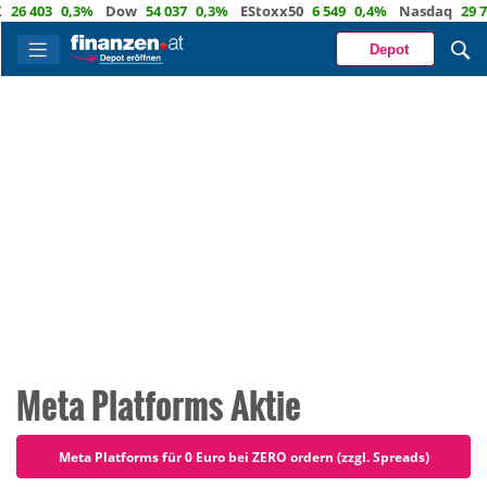
03
0,3%
Dow
54 037
0,3%
EStoxx50
6 549
0,4%
Nasdaq
29 722
1,
Depot
Meta Platforms Aktie
Meta Platforms für 0 Euro bei ZERO ordern (zzgl. Spreads)