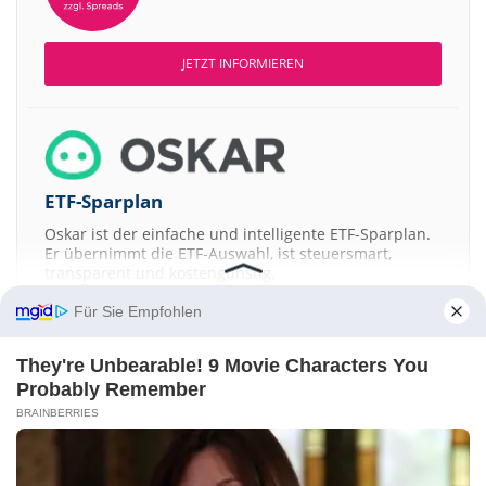
JETZT INFORMIEREN
ETF-Sparplan
Oskar ist der einfache und intelligente ETF-Sparplan.
Er übernimmt die ETF-Auswahl, ist steuersmart,
transparent und kostengünstig.
Für Sie Empfohlen
JETZT MEHR ERFAHREN
They're Unbearable! 9 Movie Characters You
Probably Remember
BRAINBERRIES
Aktien ATX
DAX
EuroStoxx 50
Dow Jones
NASDAQ 100
Nikkei 225
S&P 500