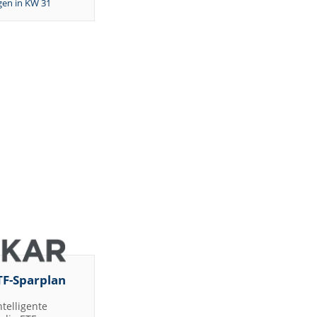
en in KW 31
TF-Sparplan
ntelligente