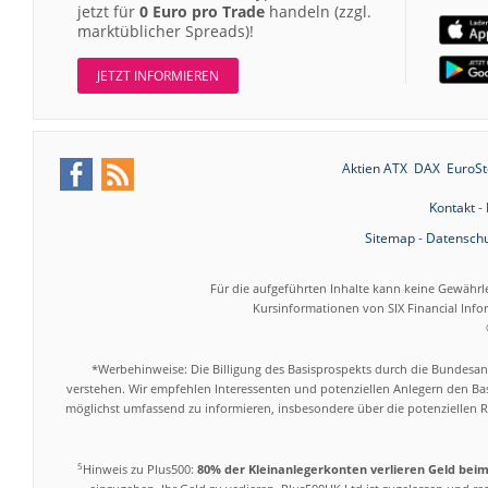
jetzt für
0 Euro pro Trade
handeln (zzgl.
marktüblicher Spreads)!
JETZT INFORMIEREN
Aktien ATX
DAX
EuroSt
Kontakt
-
Sitemap
-
Datenschu
Für die aufgeführten Inhalte kann keine Gewährl
Kursinformationen von SIX Financial Inf
*Werbehinweise: Die Billigung des Basisprospekts durch die Bundesans
verstehen. Wir empfehlen Interessenten und potenziellen Anlegern den Bas
möglichst umfassend zu informieren, insbesondere über die potenziellen Ri
5
Hinweis zu Plus500:
80% der Kleinanlegerkonten verlieren Geld bei