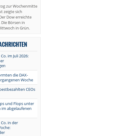
zog zur Wochenmitte
t zeigte sich
Der Dow erreichte
 Die Börsen in
ittwoch in Grün.
NACHRICHTEN
 Co. im Juli 2026:
er
gen
ormten die DAX-
vergangenen Woche
 bestbezahlten CEOs
Tops und Flops unter
 im abgelaufenen
 Co. in der
oche:
der