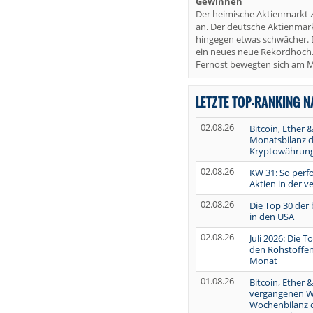
Gewinnen
Der heimische Aktienmarkt 
an. Der deutsche Aktienmark
hingegen etwas schwächer. 
ein neues neue Rekordhoch.
Fernost bewegten sich am M
LETZTE TOP-RANKING 
02.08.26
Bitcoin, Ether &
Monatsbilanz d
Kryptowährun
02.08.26
KW 31: So perf
Aktien in der 
02.08.26
Die Top 30 der
in den USA
02.08.26
Juli 2026: Die 
den Rohstoffen
Monat
01.08.26
Bitcoin, Ether &
vergangenen W
Wochenbilanz 