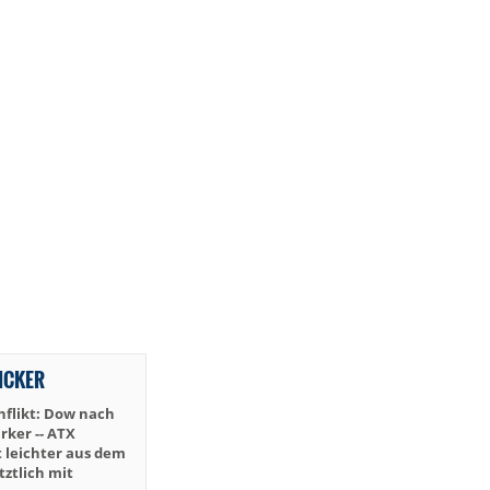
TICKER
nflikt: Dow nach
rker -- ATX
t leichter aus dem
tztlich mit