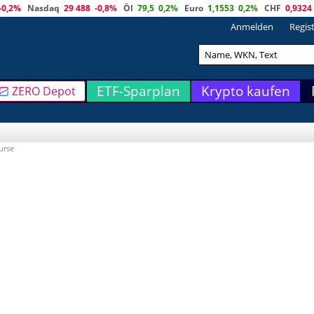
-0,2%
Nasdaq
29 488
-0,8%
Öl
79,5
0,2%
Euro
1,1553
0,2%
CHF
0,9324
Anmelden
Regis
ETF-Sparplan
Krypto kaufen
ZERO Depot
urse