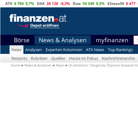
ATX
6 704
0,7%
DAX
26 126
-0,3%
Dow
54 349
0,5%
EStoxx50
6 477
Börse
News & Analysen
myfinanzen
News
Analysen
Experten Kolumnen
ATX News
Top-Rankings
Ressorts
Rubriken
Quellen
Heute im Fokus
Nachrichtenarchiv
Home
»
News & Analysen
»
News
»
US-Anleihen: Steigende Ölpreise belasten K