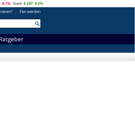
-0,1%
Gold
4 247
4,2%
trieren?
Fan werden
Ratgeber