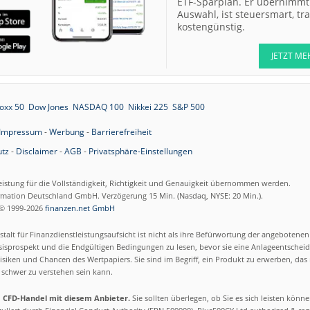
ETF-Sparplan. Er übernimmt 
Auswahl, ist steuersmart, t
kostengünstig.
JETZT ME
oxx 50
Dow Jones
NASDAQ 100
Nikkei 225
S&P 500
Impressum
-
Werbung
-
Barrierefreiheit
tz
-
Disclaimer
-
AGB
-
Privatsphäre-Einstellungen
eistung für die Vollständigkeit, Richtigkeit und Genauigkeit übernommen werden.
ormation Deutschland GmbH. Verzögerung 15 Min. (Nasdaq, NYSE: 20 Min.).
© 1999-2026
finanzen.net GmbH
talt für Finanzdienstleistungsaufsicht ist nicht als ihre Befürwortung der angebotene
isprospekt und die Endgültigen Bedingungen zu lesen, bevor sie eine Anlageentscheid
siken und Chancen des Wertpapiers. Sie sind im Begriff, ein Produkt zu erwerben, das n
schwer zu verstehen sein kann.
m CFD-Handel mit diesem Anbieter.
Sie sollten überlegen, ob Sie es sich leisten könn