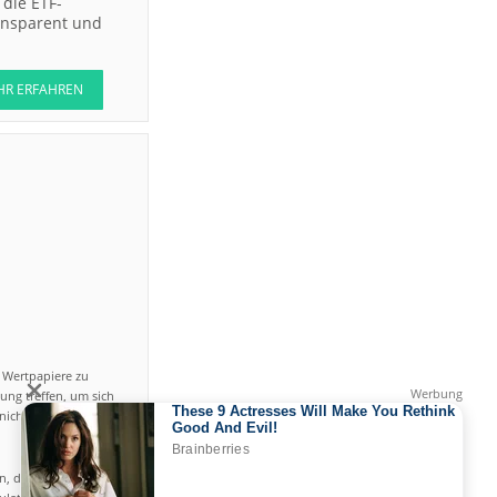
die ETF-
ransparent und
HR ERFAHREN
n Wertpapiere zu
ung treffen, um sich
icht einfach ist und
en, das hohe Risiko