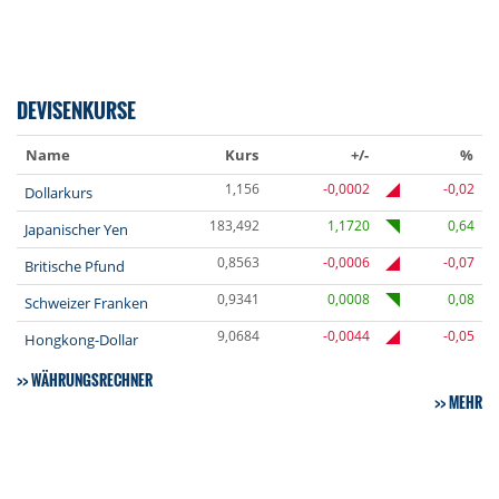
DEVISENKURSE
Name
Kurs
+/-
%
1,156
-0,0002
-0,02
Dollarkurs
183,492
1,1720
0,64
Japanischer Yen
0,8563
-0,0006
-0,07
Britische Pfund
0,9341
0,0008
0,08
Schweizer Franken
9,0684
-0,0044
-0,05
Hongkong-Dollar
WÄHRUNGSRECHNER
MEHR