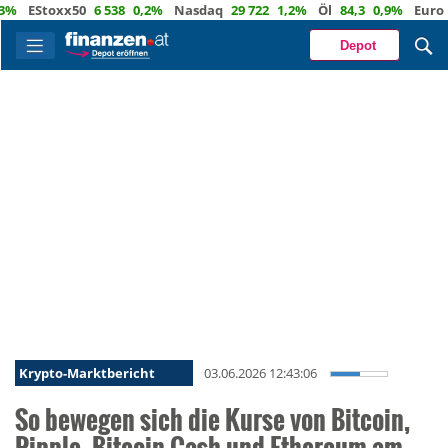
Stoxx50
6 538
0,2%
Nasdaq
29 722
1,2%
Öl
84,3
0,9%
Euro
1,156
Depot
Krypto-Marktbericht
03.06.2026 12:43:06
So bewegen sich die Kurse von Bitcoin,
Ripple, Bitcoin Cash und Ethereum am