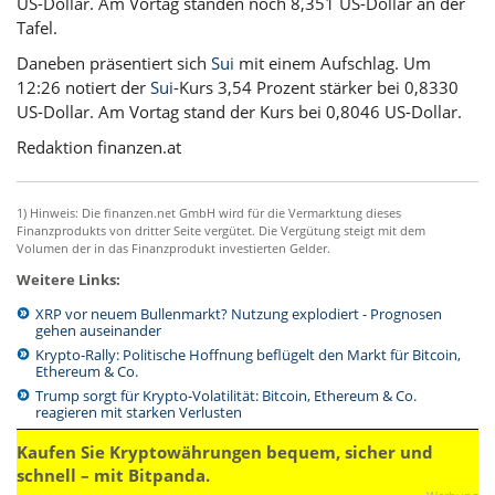
US-Dollar. Am Vortag standen noch 8,351 US-Dollar an der
Tafel.
Daneben präsentiert sich
Sui
mit einem Aufschlag. Um
12:26 notiert der
Sui
-Kurs 3,54 Prozent stärker bei 0,8330
US-Dollar. Am Vortag stand der Kurs bei 0,8046 US-Dollar.
Redaktion finanzen.at
1) Hinweis: Die finanzen.net GmbH wird für die Vermarktung dieses
Finanzprodukts von dritter Seite vergütet. Die Vergütung steigt mit dem
Volumen der in das Finanzprodukt investierten Gelder.
Weitere Links:
XRP vor neuem Bullenmarkt? Nutzung explodiert - Prognosen
gehen auseinander
Krypto-Rally: Politische Hoffnung beflügelt den Markt für Bitcoin,
Ethereum & Co.
Trump sorgt für Krypto-Volatilität: Bitcoin, Ethereum & Co.
reagieren mit starken Verlusten
Kaufen Sie Kryptowährungen bequem, sicher und
schnell – mit Bitpanda.