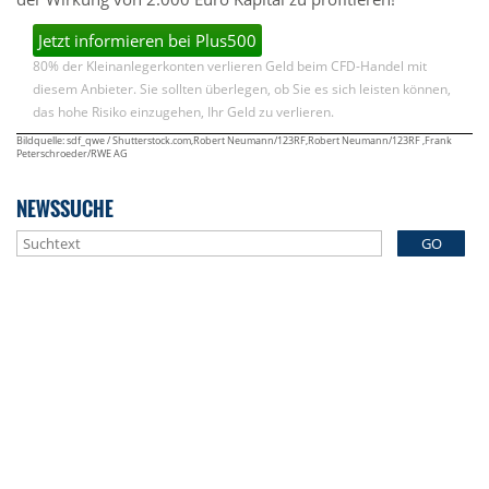
Jetzt informieren bei Plus500
80% der Kleinanlegerkonten verlieren Geld beim CFD-Handel mit
diesem Anbieter. Sie sollten überlegen, ob Sie es sich leisten können,
das hohe Risiko einzugehen, Ihr Geld zu verlieren.
Bildquelle: sdf_qwe / Shutterstock.com,Robert Neumann/123RF,Robert Neumann/123RF ,Frank
Peterschroeder/RWE AG
NEWSSUCHE
GO