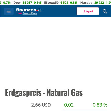
7%
Dow
54 037
0,3%
EStoxx50
6 524
0,3%
Nasdaq
29 722
1,2%
Öl
Depot
Erdgaspreis - Natural Gas
2,66
0,02
0,83 %
USD