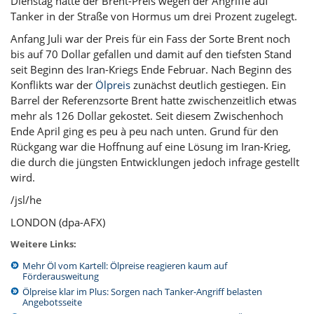
Dienstag hatte der Brent-Preis wegen der Angriffe auf
Tanker in der Straße von Hormus um drei Prozent zugelegt.
Anfang Juli war der Preis für ein Fass der Sorte Brent noch
bis auf 70 Dollar gefallen und damit auf den tiefsten Stand
seit Beginn des Iran-Kriegs Ende Februar. Nach Beginn des
Konflikts war der
Ölpreis
zunächst deutlich gestiegen. Ein
Barrel der Referenzsorte Brent hatte zwischenzeitlich etwas
mehr als 126 Dollar gekostet. Seit diesem Zwischenhoch
Ende April ging es peu à peu nach unten. Grund für den
Rückgang war die Hoffnung auf eine Lösung im Iran-Krieg,
die durch die jüngsten Entwicklungen jedoch infrage gestellt
wird.
/jsl/he
LONDON (dpa-AFX)
Weitere Links:
Mehr Öl vom Kartell: Ölpreise reagieren kaum auf
Förderausweitung
Ölpreise klar im Plus: Sorgen nach Tanker-Angriff belasten
Angebotsseite