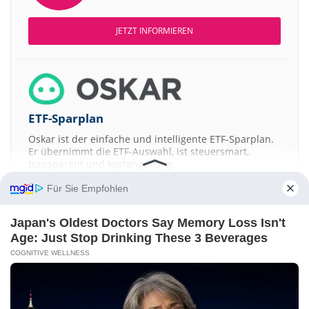
JETZT INFORMIEREN
ETF-Sparplan
Oskar ist der einfache und intelligente ETF-Sparplan.
Er übernimmt die ETF-Auswahl, ist steuersmart,
transparent und kostengünstig.
Für Sie Empfohlen
JETZT MEHR ERFAHREN
Japan's Oldest Doctors Say Memory Loss Isn't
Age: Just Stop Drinking These 3 Beverages
COGNITIVE WELLNESS
Aktien ATX
DAX
EuroStoxx 50
Dow Jones
NASDAQ 100
Nikkei 225
S&P 500