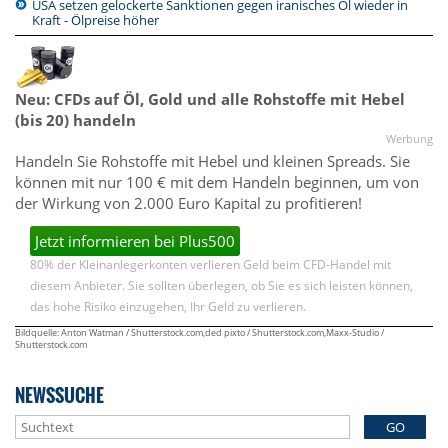
USA setzen gelockerte Sanktionen gegen iranisches Öl wieder in
Kraft - Ölpreise höher
Neu: CFDs auf Öl, Gold und alle Rohstoffe mit Hebel
(bis 20) handeln
Werbung
Handeln Sie Rohstoffe mit Hebel und kleinen Spreads. Sie
können mit nur 100 € mit dem Handeln beginnen, um von
der Wirkung von 2.000 Euro Kapital zu profitieren!
Jetzt informieren bei Plus500
80% der Kleinanlegerkonten verlieren Geld beim CFD-Handel mit
diesem Anbieter. Sie sollten überlegen, ob Sie es sich leisten können,
das hohe Risiko einzugehen, Ihr Geld zu verlieren.
Bildquelle: Anton Watman / Shutterstock.com,ded pixto / Shutterstock.com,Maxx-Studio /
Shutterstock.com
NEWSSUCHE
GO