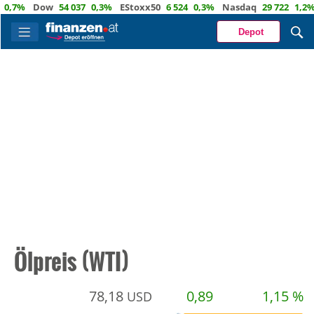
%
Dow
54 037
0,3%
EStoxx50
6 524
0,3%
Nasdaq
29 722
1,2%
Öl
Depot
Ölpreis (WTI)
78,18
0,89
1,15 %
USD