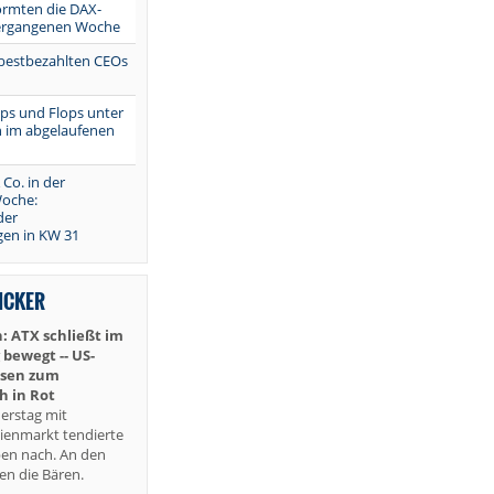
ormten die DAX-
vergangenen Woche
 bestbezahlten CEOs
Tops und Flops unter
 im abgelaufenen
 Co. in der
oche:
der
en in KW 31
TICKER
: ATX schließt im
 bewegt -- US-
örsen zum
h in Rot
erstag mit
ienmarkt tendierte
ben nach. An den
en die Bären.