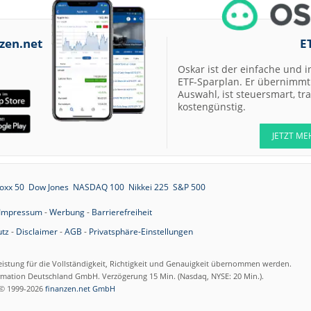
zen.net
E
Oskar ist der einfache und i
ETF-Sparplan. Er übernimmt 
Auswahl, ist steuersmart, t
kostengünstig.
JETZT ME
oxx 50
Dow Jones
NASDAQ 100
Nikkei 225
S&P 500
Impressum
-
Werbung
-
Barrierefreiheit
tz
-
Disclaimer
-
AGB
-
Privatsphäre-Einstellungen
eistung für die Vollständigkeit, Richtigkeit und Genauigkeit übernommen werden.
ormation Deutschland GmbH. Verzögerung 15 Min. (Nasdaq, NYSE: 20 Min.).
© 1999-2026
finanzen.net GmbH