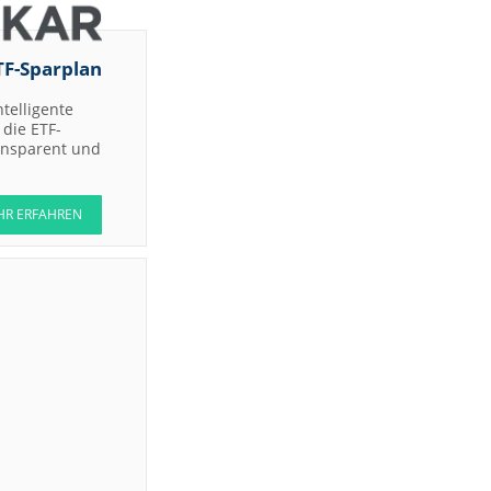
TF-Sparplan
ntelligente
die ETF-
ransparent und
HR ERFAHREN