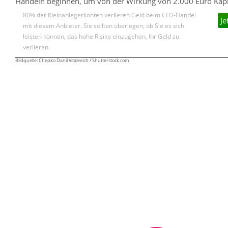
Handeln beginnen, um von der Wirkung von 2.000 Euro Kapita
80% der Kleinanlegerkonten verlieren Geld beim CFD-Handel
Je
mit diesem Anbieter. Sie sollten überlegen, ob Sie es sich
leisten können, das hohe Risiko einzugehen, Ihr Geld zu
verlieren.
Bildquelle: Chepko Danil Vitalevich / Shutterstock.com