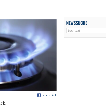
NEWSSUCHE
Teilen
A
A
ick.