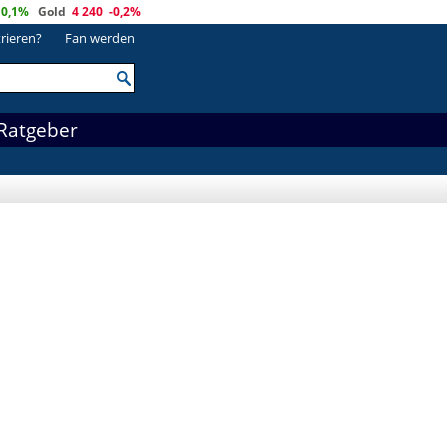
0,1%
Gold
4 240
-0,2%
trieren?
Fan werden
Ratgeber