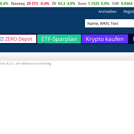
0,4%
Nasdaq
29 373
-0,4%
Öl
83,3
4,9%
Euro
1,1525
0,0%
CHF
0,9364
Anmelden
Regis
ETF-Sparplan
Krypto kaufen
ZERO Depot
preis & Co. am Mittwochvormittag