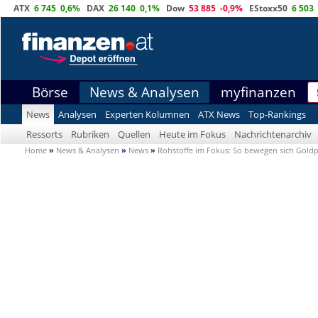
ATX
6 745
0,6%
DAX
26 140
0,1%
Dow
53 885
-0,9%
EStoxx50
6 503
Börse
News & Analysen
myfinanzen
News
Analysen
Experten Kolumnen
ATX News
Top-Rankings
Ressorts
Rubriken
Quellen
Heute im Fokus
Nachrichtenarchiv
Home
»
News & Analysen
»
News
»
Rohstoffe im Fokus: So bewegen sich Gold