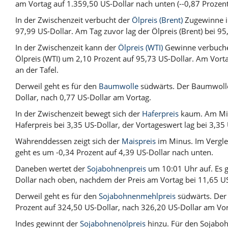
am Vortag auf 1.359,50 US-Dollar nach unten (--0,87 Prozent
In der Zwischenzeit verbucht der
Ölpreis (Brent)
Zugewinne i
97,99 US-Dollar. Am Tag zuvor lag der Ölpreis (Brent) bei 95
In der Zwischenzeit kann der
Ölpreis (WTI)
Gewinne verbuche
Ölpreis (WTI) um 2,10 Prozent auf 95,73 US-Dollar. Am Vort
an der Tafel.
Derweil geht es für den
Baumwolle
südwärts. Der Baumwolle 
Dollar, nach 0,77 US-Dollar am Vortag.
In der Zwischenzeit bewegt sich der
Haferpreis
kaum. Am Mit
Haferpreis bei 3,35 US-Dollar, der Vortageswert lag bei 3,35 
Währenddessen zeigt sich der
Maispreis
im Minus. Im Vergle
geht es um -0,34 Prozent auf 4,39 US-Dollar nach unten.
Daneben wertet der
Sojabohnenpreis
um 10:01 Uhr auf. Es g
Dollar nach oben, nachdem der Preis am Vortag bei 11,65 US
Derweil geht es für den
Sojabohnenmehlpreis
südwärts. Der
Prozent auf 324,50 US-Dollar, nach 326,20 US-Dollar am Vor
Indes gewinnt der
Sojabohnenölpreis
hinzu. Für den Sojaboh