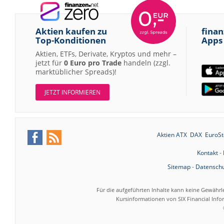
Aktien kaufen zu
finan
Top-Konditionen
Apps
Aktien, ETFs, Derivate, Kryptos und mehr –
jetzt für
0 Euro pro Trade
handeln (zzgl.
marktüblicher Spreads)!
JETZT INFORMIEREN
Aktien ATX
DAX
EuroSt
Kontakt
-
Sitemap
-
Datenschu
Für die aufgeführten Inhalte kann keine Gewährl
Kursinformationen von SIX Financial Inf