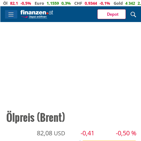
2,1
-0,5%
Euro
1,1559
0,3%
CHF
0,9344
-0,1%
Gold
4 342
2,4%
Depot
Ölpreis (Brent)
82,08
-0,41
-0,50 %
USD