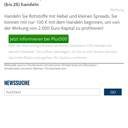
(bis 20) handeln
Werbung
Handeln Sie Rohstoffe mit Hebel und kleinen Spreads. Sie
können mit nur 100 € mit dem Handeln beginnen, um von
der Wirkung von 2.000 Euro Kapital zu profitieren!
Jetzt informieren bei Plus500
80% der Kleinanlegerkonten verlieren Geld beim CFD-Handel mit
diesem Anbieter. Sie sollten überlegen, ob Sie es sich leisten können,
das hohe Risiko einzugehen, Ihr Geld zu verlieren.
Bildquelle: sacura / Shutterstock.com,ded pixto / Shutterstock.com,3Dsculptor /
Shutterstock.com,Anton Watman / Shutterstock.com
NEWSSUCHE
GO