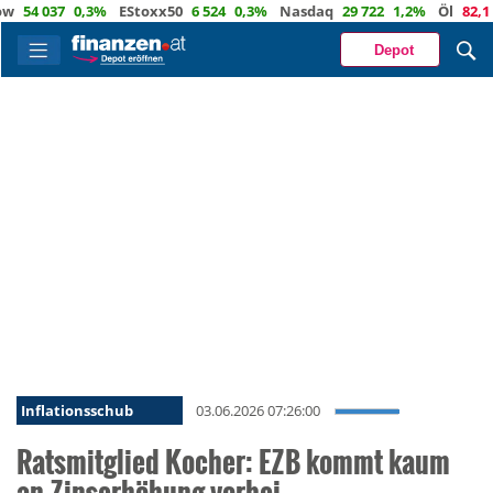
4 037
0,3%
EStoxx50
6 524
0,3%
Nasdaq
29 722
1,2%
Öl
82,1
-0,
Depot
Inflationsschub
03.06.2026 07:26:00
Ratsmitglied Kocher: EZB kommt kaum
an Zinserhöhung vorbei