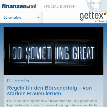
ANZEIGE
Börsenerfolg
| 1 Börsenerfolg
Regeln für den Börsenerfolg – von
starken Frauen lernen.
Die Börse ist so spannend wie unvorherseh-bar, und gerade darin
liegt der Reiz für Trader. Um etwas Ordnung in das vermeint-liche