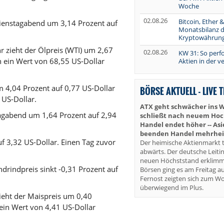
Woche
02.08.26
Bitcoin, Ether &
enstagabend um 3,14 Prozent auf
Monatsbilanz d
Kryptowährun
zieht der Ölpreis (WTI) um 2,67
02.08.26
KW 31: So perf
 ein Wert von 68,55 US-Dollar
Aktien in der 
4,04 Prozent auf 0,77 US-Dollar
BÖRSE AKTUELL - LIVE 
 US-Dollar.
ATX geht schwächer ins 
gabend um 1,64 Prozent auf 2,94
schließt nach neuem Hoch 
Handel endet höher -- As
beenden Handel mehrheit
f 3,32 US-Dollar. Einen Tag zuvor
Der heimische Aktienmarkt t
abwärts. Der deutsche Leiti
neuen Höchststand erklimm
drindpreis sinkt -0,31 Prozent auf
Börsen ging es am Freitag au
Fernost zeigten sich zum W
überwiegend im Plus.
eht der Maispreis um 0,40
ein Wert von 4,41 US-Dollar