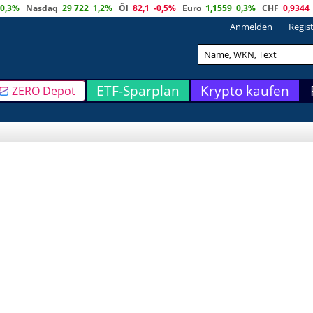
0,3%
Nasdaq
29 722
1,2%
Öl
82,1
-0,5%
Euro
1,1559
0,3%
CHF
0,9344
Anmelden
Regis
ETF-Sparplan
Krypto kaufen
ZERO Depot