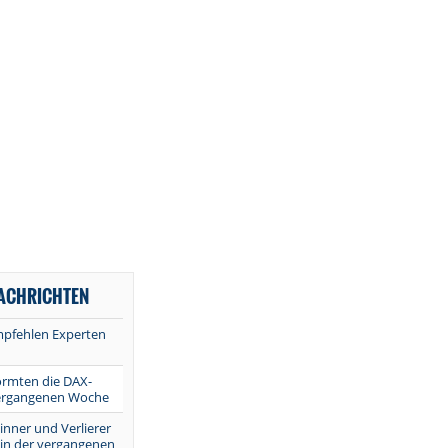
NACHRICHTEN
mpfehlen Experten
ormten die DAX-
vergangenen Woche
inner und Verlierer
 in der vergangenen