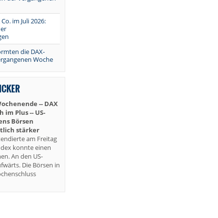
 Co. im Juli 2026:
er
gen
ormten die DAX-
vergangenen Woche
TICKER
Wochenende -- DAX
im Plus -- US-
iens Börsen
lich stärker
endierte am Freitag
ndex konnte einen
en. An den US-
fwärts. Die Börsen in
ochenschluss