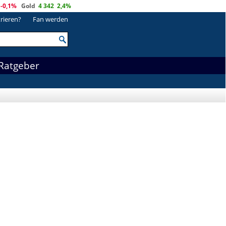
-0,1%
Gold
4 342
2,4%
trieren?
Fan werden
Ratgeber