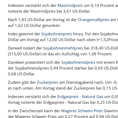
Indessen verstärkt sich der
Mastrindpreis
um 0,10 Prozent au
notierte der Mastrindpreis bei 3,61 US-Dollar.
Nach 1,83 US-Dollar am Vortag ist der
Orangensaftpreis
am D
auf 1,62 US-Dollar gesunken.
Indes gewinnt der
Sojabohnenpreis
hinzu. Für den Sojabohne
Dollar am Vortag auf 12,00 US-Dollar nach oben (+1,52Proze
Derweil notiert der
Sojabohnenmehlpreis
bei 318,40 US-Doll
(315,00 US-Dollar) ist das ein Aufschlag von 1,08 Prozent.
Daneben präsentiert sich der
Sojabohnenölpreis
mit einem K
der Sojabohnenölpreis 0,94 Prozent stärker bei 0,69 US-Dolla
0,68 US-Dollar.
Zudem gibt der
Zuckerpreis
am Dienstagabend nach. Um -0,5
es nach unten. Am Vortag stand der Zuckerpreis bei 0,15 US-
Indessen verstärkt sich der
Erdgaspreis - Natural Gas
um 0,09
Vortag notierte der Erdgaspreis - Natural Gas bei 3,25 US-Dol
In der Zwischenzeit kann der
Mageres Schwein Preis
Gewinne
der Mageres Schwein Preis um 0,27 Prozent auf 0,94 US-Dol