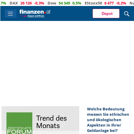
7%
DAX
26 126
-0,3%
Dow
54 349
0,5%
EStoxx50
6 477
-0,2%
Nas
Depot
Welche Bedeutung
messen Sie ethischen
und ökologischen
Aspekten in Ihrer
Geldanlage bei?