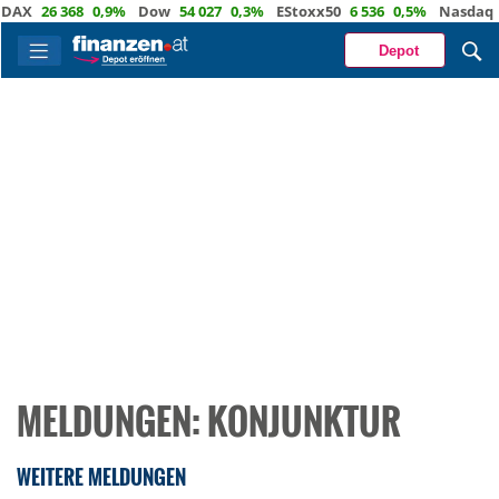
26 368
0,9%
Dow
54 027
0,3%
EStoxx50
6 536
0,5%
Nasdaq
29 6
Depot
MELDUNGEN: KONJUNKTUR
WEITERE MELDUNGEN