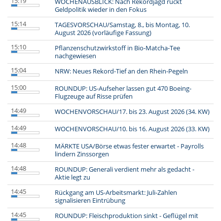
15:19
WOCHENAUSBLICK: Nach Rekordjagd rückt
Geldpolitik wieder in den Fokus
15:14
TAGESVORSCHAU/Samstag, 8., bis Montag, 10.
August 2026 (vorläufige Fassung)
15:10
Pflanzenschutzwirkstoff in Bio-Matcha-Tee
nachgewiesen
15:04
NRW: Neues Rekord-Tief an den Rhein-Pegeln
15:00
ROUNDUP: US-Aufseher lassen gut 470 Boeing-
Flugzeuge auf Risse prüfen
14:49
WOCHENVORSCHAU/17. bis 23. August 2026 (34. KW)
14:49
WOCHENVORSCHAU/10. bis 16. August 2026 (33. KW)
14:48
MÄRKTE USA/Börse etwas fester erwartet - Payrolls
lindern Zinssorgen
14:48
ROUNDUP: Generali verdient mehr als gedacht -
Aktie legt zu
14:45
Rückgang am US-Arbeitsmarkt: Juli-Zahlen
signalisieren Eintrübung
14:45
ROUNDUP: Fleischproduktion sinkt - Geflügel mit