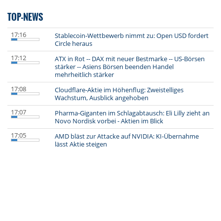
TOP-NEWS
17:16
Stablecoin-Wettbewerb nimmt zu: Open USD fordert
Circle heraus
17:12
ATX in Rot -- DAX mit neuer Bestmarke -- US-Börsen
stärker -- Asiens Börsen beenden Handel
mehrheitlich stärker
17:08
Cloudflare-Aktie im Höhenflug: Zweistelliges
Wachstum, Ausblick angehoben
17:07
Pharma-Giganten im Schlagabtausch: Eli Lilly zieht an
Novo Nordisk vorbei - Aktien im Blick
17:05
AMD bläst zur Attacke auf NVIDIA: KI-Übernahme
lässt Aktie steigen