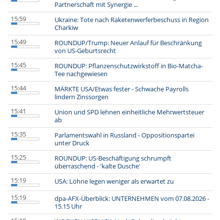
Partnerschaft mit Synergie ...
15:59
Ukraine: Tote nach Raketenwerferbeschuss in Region
Charkiw
15:49
ROUNDUP/Trump: Neuer Anlauf für Beschränkung
von US-Geburtsrecht
15:45
ROUNDUP: Pflanzenschutzwirkstoff in Bio-Matcha-
Tee nachgewiesen
15:44
MÄRKTE USA/Etwas fester - Schwache Payrolls
lindern Zinssorgen
15:41
Union und SPD lehnen einheitliche Mehrwertsteuer
ab
15:35
Parlamentswahl in Russland - Oppositionspartei
unter Druck
15:25
ROUNDUP: US-Beschäftigung schrumpft
überraschend - 'kalte Dusche'
15:19
USA: Löhne legen weniger als erwartet zu
15:19
dpa-AFX-Überblick: UNTERNEHMEN vom 07.08.2026 -
15.15 Uhr