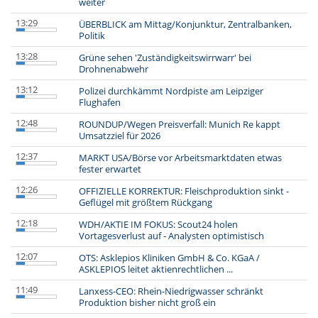
weiter
13:29
ÜBERBLICK am Mittag/Konjunktur, Zentralbanken,
Politik
13:28
Grüne sehen 'Zuständigkeitswirrwarr' bei
Drohnenabwehr
13:12
Polizei durchkämmt Nordpiste am Leipziger
Flughafen
12:48
ROUNDUP/Wegen Preisverfall: Munich Re kappt
Umsatzziel für 2026
12:37
MARKT USA/Börse vor Arbeitsmarktdaten etwas
fester erwartet
12:26
OFFIZIELLE KORREKTUR: Fleischproduktion sinkt -
Geflügel mit größtem Rückgang
12:18
WDH/AKTIE IM FOKUS: Scout24 holen
Vortagesverlust auf - Analysten optimistisch
12:07
OTS: Asklepios Kliniken GmbH & Co. KGaA /
ASKLEPIOS leitet aktienrechtlichen ...
11:49
Lanxess-CEO: Rhein-Niedrigwasser schränkt
Produktion bisher nicht groß ein