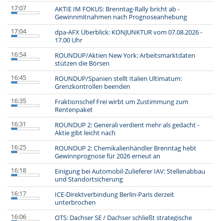
17:07
AKTIE IM FOKUS: Brenntag-Rally bricht ab -
Gewinnmitnahmen nach Prognoseanhebung
17:04
dpa-AFX Überblick: KONJUNKTUR vom 07.08.2026 -
17.00 Uhr
16:54
ROUNDUP/Aktien New York: Arbeitsmarktdaten
stützen die Börsen
16:45
ROUNDUP/Spanien stellt Italien Ultimatum:
Grenzkontrollen beenden
16:35
Fraktionschef Frei wirbt um Zustimmung zum
Rentenpaket
16:31
ROUNDUP 2: Generali verdient mehr als gedacht -
Aktie gibt leicht nach
16:25
ROUNDUP 2: Chemikalienhändler Brenntag hebt
Gewinnprognose für 2026 erneut an
16:18
Einigung bei Automobil-Zulieferer IAV: Stellenabbau
und Standortsicherung
16:17
ICE-Direktverbindung Berlin-Paris derzeit
unterbrochen
16:06
OTS: Dachser SE / Dachser schließt strategische