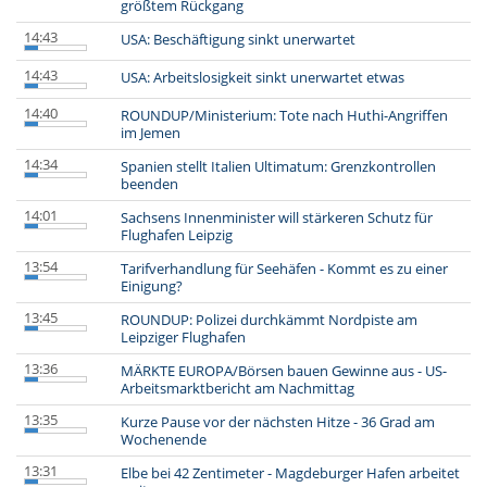
größtem Rückgang
14:43
USA: Beschäftigung sinkt unerwartet
14:43
USA: Arbeitslosigkeit sinkt unerwartet etwas
14:40
ROUNDUP/Ministerium: Tote nach Huthi-Angriffen
im Jemen
14:34
Spanien stellt Italien Ultimatum: Grenzkontrollen
beenden
14:01
Sachsens Innenminister will stärkeren Schutz für
Flughafen Leipzig
13:54
Tarifverhandlung für Seehäfen - Kommt es zu einer
Einigung?
13:45
ROUNDUP: Polizei durchkämmt Nordpiste am
Leipziger Flughafen
13:36
MÄRKTE EUROPA/Börsen bauen Gewinne aus - US-
Arbeitsmarktbericht am Nachmittag
13:35
Kurze Pause vor der nächsten Hitze - 36 Grad am
Wochenende
13:31
Elbe bei 42 Zentimeter - Magdeburger Hafen arbeitet