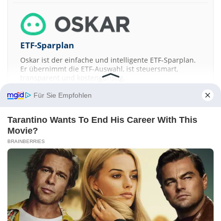
ETF-Sparplan
Oskar ist der einfache und intelligente ETF-Sparplan.
Er übernimmt die ETF-Auswahl, ist steuersmart,
transparent und kostengünstig.
Für Sie Empfohlen
JETZT MEHR ERFAHREN
Tarantino Wants To End His Career With This
Movie?
BRAINBERRIES
Aktien ATX
DAX
EuroStoxx 50
Dow Jones
NASDAQ 100
Nikkei 225
S&P 500
Kontakt
-
Impressum
-
Werbung
-
Barrierefreiheit
Sitemap
-
Datenschutz
-
Disclaimer
-
AGB
-
Privatsphäre-Einstellungen