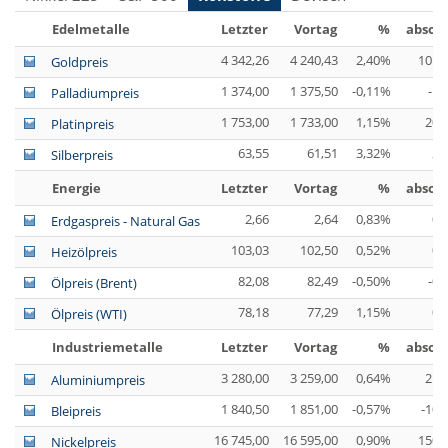
Edelmetalle
Letzter
Vortag
%
absolu
4 342,26
4 240,43
2,40%
101,
Goldpreis
1 374,00
1 375,50
-0,11%
-1,
Palladiumpreis
1 753,00
1 733,00
1,15%
20,
Platinpreis
63,55
61,51
3,32%
2,
Silberpreis
Energie
Letzter
Vortag
%
absolu
2,66
2,64
0,83%
0,
Erdgaspreis - Natural Gas
103,03
102,50
0,52%
0,
Heizölpreis
82,08
82,49
-0,50%
-0,
Ölpreis (Brent)
78,18
77,29
1,15%
0,
Ölpreis (WTI)
Industriemetalle
Letzter
Vortag
%
absolu
3 280,00
3 259,00
0,64%
21,
Aluminiumpreis
1 840,50
1 851,00
-0,57%
-10,
Bleipreis
16 745,00
16 595,00
0,90%
150,
Nickelpreis