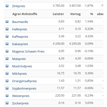
3 785,00
3 857,00
-1,87%
-72,
Zinkpreis
Agrar-Rohstoffe
Letzter
Vortag
%
absolu
0,83
0,82
1,54%
0,
Baumwolle
3,11
3,10
0,32%
0,
Haferpreis
3,36
3,22
4,32%
0,
Kaffeepreis
4 249,00
4 245,00
0,09%
4,
Kakaopreis
0,95
0,96
-0,10%
Mageres Schwein Preis
4,39
4,39
-0,06%
Maispreis
3,52
3,48
1,03%
0,
Mastrindpreis
16,75
16,70
0,30%
0,
Milchpreis
1,43
1,51
-5,85%
-0,
Orangensaftpreis
11,57
11,57
-0,06%
-0,
Sojabohnenpreis
220,50
221,00
-0,23%
-0,
Weizenpreis
0,16
0,16
5,65%
0,
Zuckerpreis