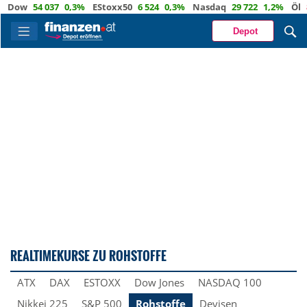
Dow
54 037
0,3%
EStoxx50
6 524
0,3%
Nasdaq
29 722
1,2%
Öl
82,
Depot
REALTIMEKURSE ZU ROHSTOFFE
ATX
DAX
ESTOXX
Dow Jones
NASDAQ 100
Nikkei 225
S&P 500
Rohstoffe
Devisen