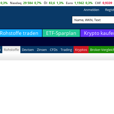
0,3%
Nasdaq
29 584
0,7%
Öl
83,6
1,3%
Euro
1,1562
0,3%
CHF
0,9339
Anmelden
Regis
Rohstoffe traden
ETF-Sparplan
Krypto kaufe
n
Rohstoffe
Devisen
Zinsen
CFDs
Trading
Kryptos
Broker-Vergleic