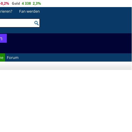
-0,2%
Gold
4 338
2,3%
trieren?
Fan werden
n
he
Forum