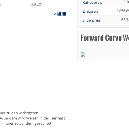
3,3
Kaffeepreis
5
226,25
3 856,8
Zinkpreis
MEHR
63,3
Silberpreis
Forward Curve W
ais zu den wichtigsten
 Außerdem wird Weizen in der Tiermast
t in über 80 Ländern gezüchtet