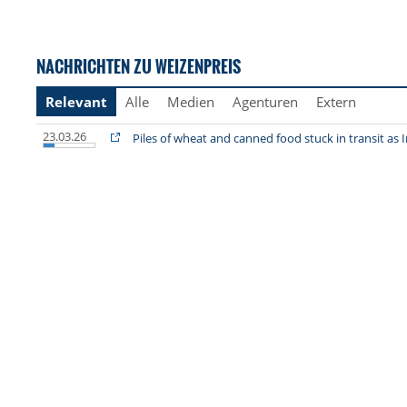
NACHRICHTEN ZU WEIZENPREIS
Relevant
Alle
Medien
Agenturen
Extern
23.03.26
Piles of wheat and canned food stuck in transit as I