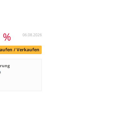
3 %
06.08.2026
hrung
n