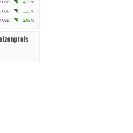
6 USD
4,32 %
5 USD
3,23 %
4 USD
2,98 %
eizenpreis