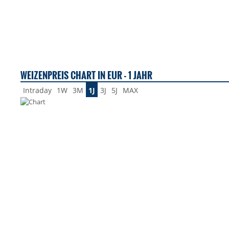
WEIZENPREIS CHART IN EUR - 1 JAHR
Intraday
1W
3M
1J
3J
5J
MAX