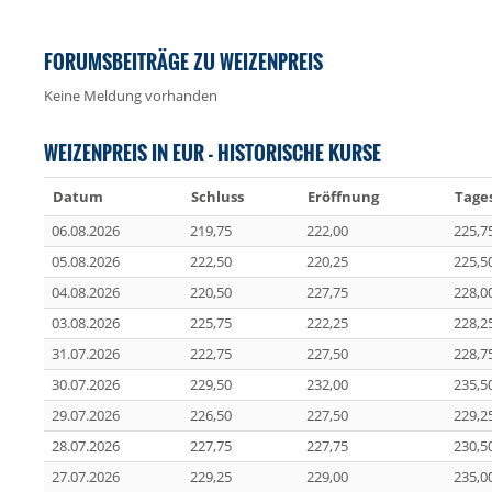
FORUMSBEITRÄGE ZU WEIZENPREIS
Keine Meldung vorhanden
WEIZENPREIS IN EUR - HISTORISCHE KURSE
Datum
Schluss
Eröffnung
Tage
06.08.2026
219,75
222,00
225,7
05.08.2026
222,50
220,25
225,5
04.08.2026
220,50
227,75
228,0
03.08.2026
225,75
222,25
228,2
31.07.2026
222,75
227,50
228,7
30.07.2026
229,50
232,00
235,5
29.07.2026
226,50
227,50
229,2
28.07.2026
227,75
227,75
230,5
27.07.2026
229,25
229,00
235,0