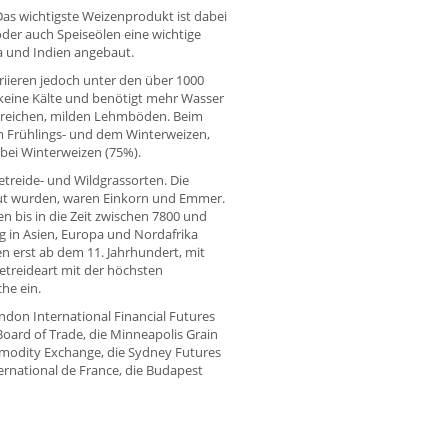
Das wichtigste Weizenprodukt ist dabei
oder auch Speiseölen eine wichtige
na und Indien angebaut.
iieren jedoch unter den über 1000
keine Kälte und benötigt mehr Wasser
sreichen, milden Lehmböden. Beim
m Frühlings- und dem Winterweizen,
abei Winterweizen (75%).
treide- und Wildgrassorten. Die
ut wurden, waren Einkorn und Emmer.
en bis in die Zeit zwischen 7800 und
g in Asien, Europa und Nordafrika
en erst ab dem 11. Jahrhundert, mit
treideart mit der höchsten
he ein.
ndon International Financial Futures
oard of Trade, die Minneapolis Grain
modity Exchange, die Sydney Futures
rnational de France, die Budapest