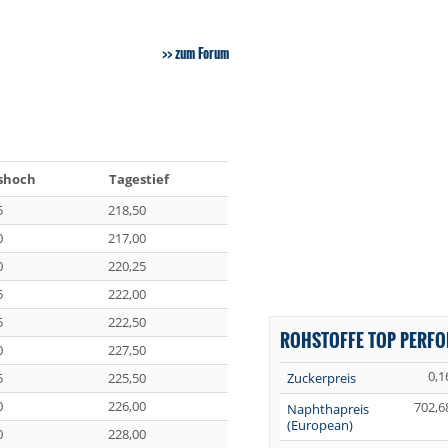
zum Forum
shoch
Tagestief
5
218,50
0
217,00
0
220,25
5
222,00
5
222,50
ROHSTOFFE TOP PERF
0
227,50
0,1
5
225,50
Zuckerpreis
0
226,00
702,6
Naphthapreis
(European)
0
228,00