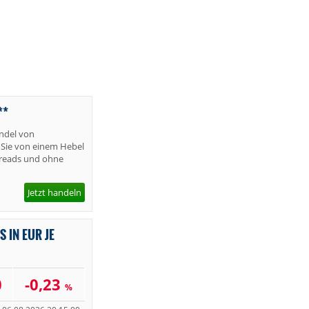
**
andel von
 Sie von einem Hebel
preads und ohne
Jetzt handeln
 IN EUR JE
0
-0,23
%