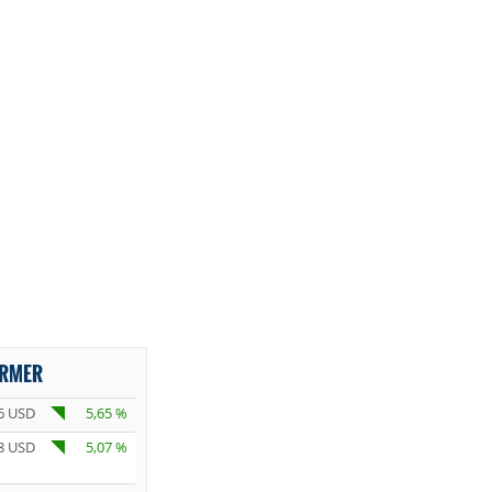
ORMER
6 USD
5,65 %
8 USD
5,07 %