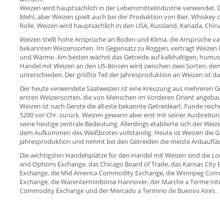
Weizen wird hauptsächlich in der Lebensmittelindustrie verwendet. 
Mehl, aber Weizen spielt auch bei der Produktion von Bier, Whiskey 
Rolle. Weizen wird hauptsächlich in den USA, Russland, Kanada, Chi
Weizen stellt hohe Ansprüche an Boden und Klima, die Ansprüche var
bekannten Weizensorten. Im Gegensatz zu Roggen, verträgt Weizen 
und Wärme. Am besten wächst das Getreide auf kalkhaltigen, humu
Handel mit Weizen an den US-Börsen wird zwischen zwei Sorten, de
unterschieden. Der größte Teil der Jahresproduktion an Weizen ist d
Der heute verwendete Saatweizen ist eine Kreuzung aus mehreren Ge
ersten Weizensorten, die von Menschen im Vorderen Orient angeba
Weizen ist nach Gerste die älteste bekannte Getreideart, Funde reich
5200 vor Chr. zurück. Weizen gewann aber erst mit seiner Ausbreitun
seine heutige zentrale Bedeutung. Allerdings etablierte sich der Weiz
dem Aufkommen des Weißbrotes vollständig. Heute ist Weizen die Ge
Jahresproduktion und nimmt bei den Getreiden die meiste Anbaufläc
Die wichtigsten Handelsplätze für den Handel mit Weizen sind die Lo
and Options Exchange, das Chicago Board of Trade, das Kansas City B
Exchange, die Mid America Commodity Exchange, die Winnipeg Com
Exchange, die Warenterminbörse Hannover, der Marche a Terme Inte
Commodity Exchange und der Mercado a Termino de Buenos Aires.