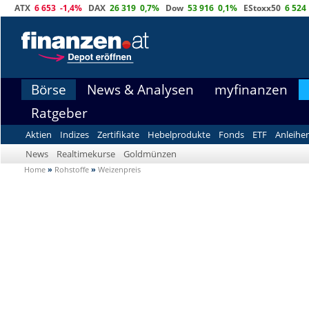
ATX
6 653
-1,4%
DAX
26 319
0,7%
Dow
53 916
0,1%
EStoxx50
6 524
Börse
News & Analysen
myfinanzen
Ratgeber
Aktien
Indizes
Zertifikate
Hebelprodukte
Fonds
ETF
Anleihe
News
Realtimekurse
Goldmünzen
Home
»
Rohstoffe
»
Weizenpreis