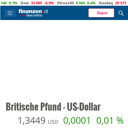
0
0,1%
Dow
53 885
-0,9%
EStoxx50
6 503
0,4%
Nasdaq
29 373
-0
Depot
Britische Pfund - US-Dollar
1,3449
0,0001
0,01 %
USD