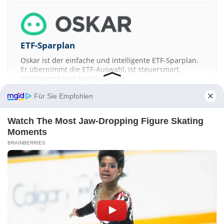
ETF-Sparplan
Oskar ist der einfache und intelligente ETF-Sparplan.
Er übernimmt die ETF-Auswahl, ist steuersmart,
transparent und kostengünstig.
Für Sie Empfohlen
JETZT MEHR ERFAHREN
Watch The Most Jaw‑Dropping Figure Skating
Moments
BRAINBERRIES
Aktien ATX
DAX
EuroStoxx 50
Dow Jones
NASDAQ 100
Nikkei 225
S&P 500
Kontakt
-
Impressum
-
Werbung
-
Barrierefreiheit
Sitemap
-
Datenschutz
-
Disclaimer
-
AGB
-
Privatsphäre-Einstellungen