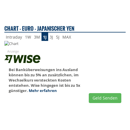
CHART - EURO - JAPANISCHER YEN
Intraday
1W
3M
1J
3J
5J
MAX
Anzeige
Bei Banküberweisungen ins Ausland
können bis zu 5% an zusätzlichen, im
Wechselkurs versteckten Kosten
entstehen. Wise hingegen ist bis zu 5x
günstiger.
Mehr erfahren
Geld Senden