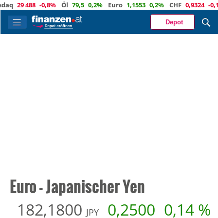
29 488
-0,8%
Öl
79,5
0,2%
Euro
1,1553
0,2%
CHF
0,9324
-0,1%
G
Depot
Euro - Japanischer Yen
182,1800
0,2500
0,14 %
JPY