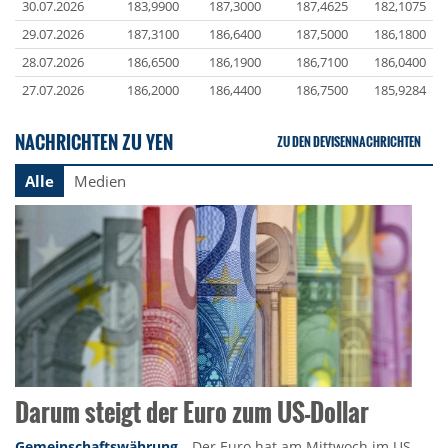
30.07.2026
183,9900
187,3000
187,4625
182,1075
29.07.2026
187,3100
186,6400
187,5000
186,1800
28.07.2026
186,6500
186,1900
186,7100
186,0400
27.07.2026
186,2000
186,4400
186,7500
185,9284
NACHRICHTEN ZU YEN
ZU DEN DEVISENNACHRICHTEN
Alle
Medien
Darum steigt der Euro zum US-Dollar
Gemeinschaftswährung
Der Euro hat am Mittwoch im US-