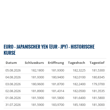
EURO - JAPANISCHER YEN (EUR - JPY) - HISTORISCHE
KURSE
Datum
Schlusskurs
Eröffnung
Tageshoch
Tagestief
05.08.2026
182,1800
181,9300
182,3225
181,5300
04.08.2026
181,9300
180,9400
182,0100
180,8345
03.08.2026
180,9600
181,8700
182,2400
179,3700
02.08.2026
181,8900
181,4314
182,0500
181,3535
01.08.2026
181,5900
181,5800
181,6400
181,5800
31.07.2026
181,5900
183,9700
185,1800
181,3000