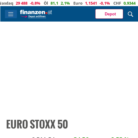
daq
29 488
-0,8%
Öl
81,1
2,1%
Euro
1,1541
-0,1%
CHF
0,9344
0,
Depot
EURO STOXX 50