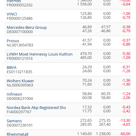
1 546,00
0,00
-10,00
Hermès
1 556,00
0,00
-0,64
FR0000052292
125,80
0,00
-1,00
VINCI
126,80
0,00
-0,79
FR0000125486
46,89
47,57
-0,38
Mercedes-Benz Group
47,26
46,86
-0,79
DE0007100000
41,57
0,00
-0,37
Prosus
41,94
0,00
-0,88
NL0013654783
479,70
0,00
-5,30
LVMH Moet Hennessy Louis Vuitton
485,00
0,00
-1,09
FR0000121014
24,29
0,00
-0,31
BBVA
24,60
0,00
-1,26
ES0113211835
70,24
0,00
-1,36
Wolters Kluwer
71,60
0,00
-1,90
NL0000395903
58,84
60,35
-1,24
Infineon
60,08
58,80
-2,06
DE0006231004
17,32
0,00
-0,43
Nordea Bank Abp Registered Shs
17,75
0,00
-2,42
FI4000297767
272,65
275,35
-13,30
Siemens
285,95
267,40
-4,65
DE0007236101
1 140,60
1 238,00
-60,00
Rheinmetall