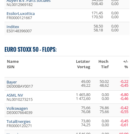
Adyen B.V. Parts Sociales
938,40
0,00
0,
NL0012969182
171,45
0,00
0,
EssilorLuxottica
170,50
0,00
0,
FR0000121667
58,50
0,00
0,
Inditex
58,18
0,00
0,
ES0148396007
EURO STOXX 50 - FLOPS:
Name
Letzter
Hoch
+/-
ISIN
Vortag
Tief
%
49,00
50,02
-0,22
Bayer
49,22
48,62
-0,45
DE000BAY0017
1 465,80
0,00
-6,80
ASML NV
1 472,60
0,00
-0,46
NL0010273215
75,66
76,86
-0,42
Volkswagen
76,08
75,66
-0,55
DE0007664039
73,80
0,00
-0,45
TotalEnergies
74,25
0,00
-0,61
FR0000120271