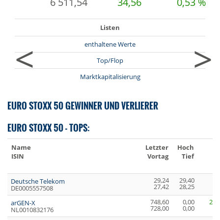
6 511,54
34,56
0,53 %
Listen
<
>
enthaltene Werte
Top/Flop
Marktkapitalisierung
EURO STOXX 50 GEWINNER UND VERLIERER
EURO STOXX 50 - TOPS:
Name
Letzter
Hoch
+
ISIN
Vortag
Tief
29,24
29,40
1,
Deutsche Telekom
27,42
28,25
6,
DE0005557508
748,60
0,00
20,
arGEN-X
728,00
0,00
2,
NL0010832176