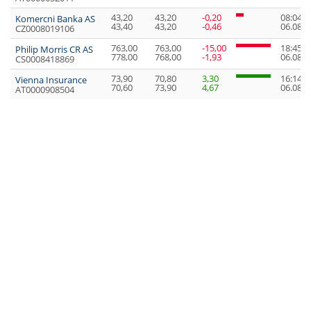
43,20
43,20
-0,20
08:04:4
Komercni Banka AS
43,40
43,20
-0,46
06.08.2
CZ0008019106
763,00
763,00
-15,00
18:45:5
Philip Morris CR AS
778,00
768,00
-1,93
06.08.2
CS0008418869
73,90
70,80
3,30
16:14:2
Vienna Insurance
70,60
73,90
4,67
06.08.2
AT0000908504