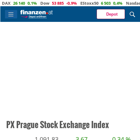
DAX
26 140
0,1%
Dow
53 885
-0,9%
EStoxx50
6 503
0,4%
Nasdaq
Depot
PX Prague Stock Exchange Index
1 091,83
3,67
0,34 %