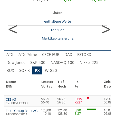
Listen
<
>
enthaltene Werte
Top/Flop
Marktkapitalisierung
ATX
ATX Prime
CECE-EUR
DAX
ESTOXX
Dow Jones
S&P 500
NASDAQ 100
Nikkei 225
BUX
SOFIX
PX
WIG20
Name
Letzter
Tief
+/-
Zeit
ISIN
Vortag
Hoch
%
Datu
56,25
56,25
-0,15
17:30:2
CEZ AS
56,40
56,35
-0,27
06.08.2
CZ0005112300
123,00
121,40
3,90
16:07:3
Erste Group Bank AG
119,10
123,80
3,27
06.08.2
AT0000652011