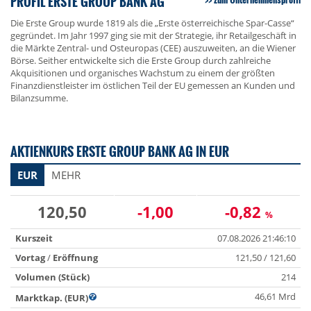
PROFIL ERSTE GROUP BANK AG
Die Erste Group wurde 1819 als die „Erste österreichische Spar-Casse“
gegründet. Im Jahr 1997 ging sie mit der Strategie, ihr Retailgeschäft in
die Märkte Zentral- und Osteuropas (CEE) auszuweiten, an die Wiener
Börse. Seither entwickelte sich die Erste Group durch zahlreiche
Akquisitionen und organisches Wachstum zu einem der größten
Finanzdienstleister im östlichen Teil der EU gemessen an Kunden und
Bilanzsumme.
AKTIENKURS ERSTE GROUP BANK AG IN EUR
EUR
MEHR
120,50
-1,00
-0,82
%
Kurszeit
07.08.2026 21:46:10
Vortag
/
Eröffnung
121,50 / 121,60
Volumen (Stück)
214
46,61 Mrd
Marktkap. (EUR)