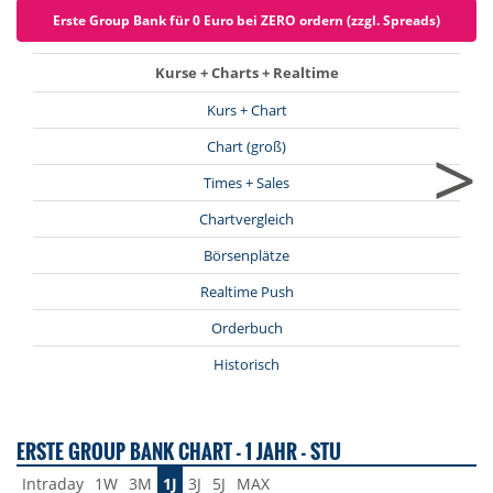
Erste Group Bank für 0 Euro bei ZERO ordern (zzgl. Spreads)
Kurse + Charts + Realtime
Kurs + Chart
>
Chart (groß)
Times + Sales
Chartvergleich
Börsenplätze
Realtime Push
Orderbuch
Historisch
ERSTE GROUP BANK CHART - 1 JAHR - STU
Intraday
1W
3M
1J
3J
5J
MAX