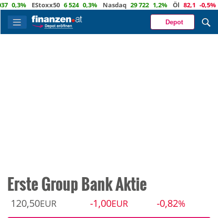
,3%
EStoxx50
6 524
0,3%
Nasdaq
29 722
1,2%
Öl
82,1
-0,5%
Euro
Depot
Erste Group Bank Aktie
120,50
-1,00
-0,82
EUR
EUR
%