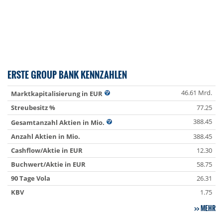
ERSTE GROUP BANK KENNZAHLEN
46.61 Mrd.
Marktkapitalisierung in EUR
Streubesitz %
77.25
388.45
Gesamtanzahl Aktien in Mio.
Anzahl Aktien in Mio.
388.45
Cashflow/Aktie in EUR
12.30
Buchwert/Aktie in EUR
58.75
90 Tage Vola
26.31
KBV
1.75
MEHR