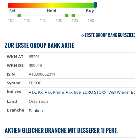
Sell
Hold
Buy
105
110
115
120
125
130
ERSTE GROUP BANK KURSZIELE
ZUR ERSTE GROUP BANK AKTIE
WKN AT
65201
WKN DE
909943
ISIN
AT0000652011
Symbol
EBKOF
Indizes
ATX
,
PX
,
ATX Prime
,
ATX five
,
EURO STOXX
,
WBI Wiener Börs
Land
Österreich
Branche
Banken
AKTIEN GLEICHER BRANCHE MIT BESSERER 1J PERF.