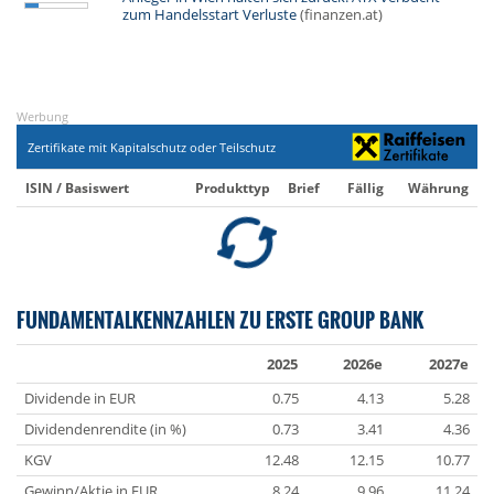
zum Handelsstart Verluste
(finanzen.at)
Werbung
Zertifikate mit Kapitalschutz oder Teilschutz
ISIN / Basiswert
Produkttyp
Brief
Fällig
Währung
FUNDAMENTALKENNZAHLEN ZU ERSTE GROUP BANK
2025
2026e
2027e
Dividende in EUR
0.75
4.13
5.28
Dividendenrendite (in %)
0.73
3.41
4.36
KGV
12.48
12.15
10.77
Gewinn/Aktie in EUR
8.24
9.96
11.24