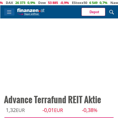
DAX
26 373
0,9%
Dow
53 885
-0,9%
EStoxx50
6 549
0,7%
Nasdaq
Depot
Advance Terrafund REIT Aktie
1,32
-0,01
-0,38
EUR
EUR
%