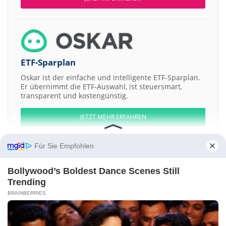
ETF-Sparplan
Oskar ist der einfache und intelligente ETF-Sparplan.
Er übernimmt die ETF-Auswahl, ist steuersmart,
transparent und kostengünstig.
JETZT MEHR ERFAHREN
Für Sie Empfohlen
Bollywood’s Boldest Dance Scenes Still
Aktien ATX
DAX
EuroStoxx 50
Dow Jones
NASDAQ 100
Nikkei 225
Trending
S&P 500
BRAINBERRIES
Weitere Aktien:
Yambolen AD
HBG Investment Property Fund REIT
Energoremont
Razvitie industry
Zlaten Lev