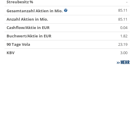
Streubesitz %
-
85.11
Gesamtanzahl Aktien in Mio.
Anzahl Aktien in Mio.
85.11
Cashflow/Aktie in EUR
0.04
Buchwert/Aktie in EUR
1.82
90 Tage Vola
23.19
KBV
3.00
MEHR