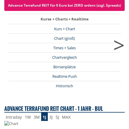
Advance Terrafund REIT für 0 Euro bei ZERO ordern (zzgl. Spreads)
Kurse + Charts + Realtime
Kurs + Chart
>
Chart (groß)
Times + Sales
Chartvergleich
Börsenplätze
Realtime Push
Historisch
ADVANCE TERRAFUND REIT CHART - 1 JAHR - BUL
Intraday
1W
3M
1J
3J
5J
MAX