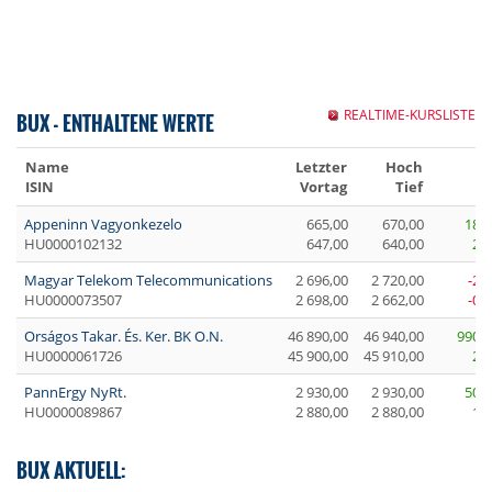
REALTIME-KURSLISTE
BUX - ENTHALTENE WERTE
Name
Letzter
Hoch
+/
ISIN
Vortag
Tief
Appeninn Vagyonkezelo
665,00
670,00
18,0
HU0000102132
647,00
640,00
2,7
Magyar Telekom Telecommunications
2 696,00
2 720,00
-2,
HU0000073507
2 698,00
2 662,00
-0,
Orságos Takar. És. Ker. BK O.N.
46 890,00
46 940,00
990,0
HU0000061726
45 900,00
45 910,00
2,1
PannErgy NyRt.
2 930,00
2 930,00
50,0
HU0000089867
2 880,00
2 880,00
1,7
BUX AKTUELL: