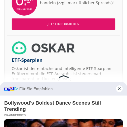
handeln (zzgl. marktüblicher Spreads)!
JETZT INFORMIEREN
ETF-Sparplan
Oskar ist der einfache und intelligente ETF-Sparplan.
Er übernimmt die ETF-Auswahl, ist steuersmart,
transparent und kostengünstig.
Für Sie Empfohlen
JETZT MEHR ERFAHREN
Bollywood’s Boldest Dance Scenes Still
Trending
BRAINBERRIES
Aktien ATX
DAX
EuroStoxx 50
Dow Jones
NASDAQ 100
Nikkei 225