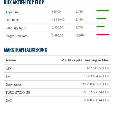
BUX AKTIEN TOP FLOP
665,00
2,78%
Appeninn
46 890,00
2,16%
OTP Bank
2 930,00
1,74%
PannErgy NyRt.
2 696,00
-0,07%
Magyar Telekom
MARKTKAPITALISIERUNG
Name
Marktkapitalisierung in Mio.
187 615,65 EUR
ATX
1 683 134,48 EUR
SMI
25 250 487,38 EUR
Dow Jones
5 532 886,64 EUR
EURO STOXX 50
2 180 786,44 EUR
DAX