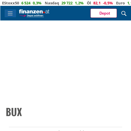
oxx50
6 524
0,3%
Nasdaq
29 722
1,2%
Öl
82,1
-0,5%
Euro
1,1559
Depot
BUX