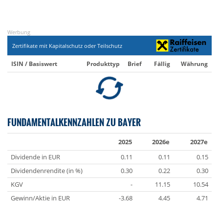
Werbung
Zertifikate mit Kapitalschutz oder Teilschutz
ISIN / Basiswert
Produkttyp
Brief
Fällig
Währung
FUNDAMENTALKENNZAHLEN ZU BAYER
2025
2026e
2027e
Dividende in EUR
0.11
0.11
0.15
Dividendenrendite (in %)
0.30
0.22
0.30
KGV
-
11.15
10.54
Gewinn/Aktie in EUR
-3.68
4.45
4.71