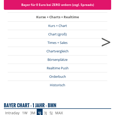
Bayer für 0 Euro bei ZERO ordern (zzgl. Spreads)
Kurse + Charts + Realtime
Kurs + Chart
>
Chart (groß)
Times + Sales
Chartvergleich
Börsenplätze
Realtime Push
Orderbuch
Historisch
BAYER CHART - 1 JAHR - BMN
Intraday
1W
3M
1J
3J
5J
MAX