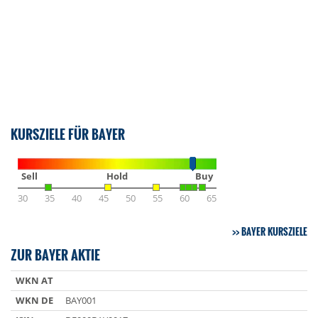
KURSZIELE FÜR BAYER
Sell
Hold
Buy
30
35
40
45
50
55
60
65
BAYER KURSZIELE
ZUR BAYER AKTIE
WKN AT
WKN DE
BAY001