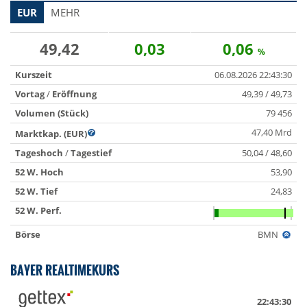
EUR
MEHR
49,42
0,03
0,06
%
Kurszeit
06.08.2026 22:43:30
Vortag
/
Eröffnung
49,39 / 49,73
Volumen (Stück)
79 456
47,40 Mrd
Marktkap. (EUR)
Tageshoch
/
Tagestief
50,04 / 48,60
52 W. Hoch
53,90
52 W. Tief
24,83
52 W. Perf.
Börse
BMN
BAYER REALTIMEKURS
22:43:30