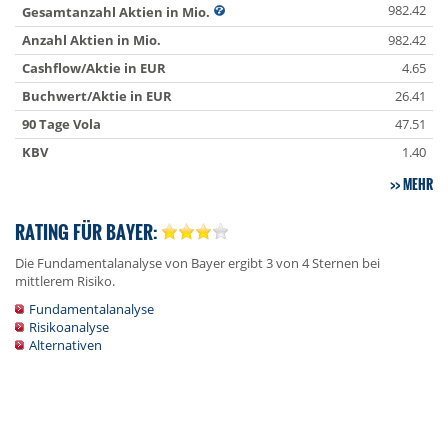
982.42
Gesamtanzahl Aktien in Mio.
Anzahl Aktien in Mio.
982.42
Cashflow/Aktie in EUR
4.65
Buchwert/Aktie in EUR
26.41
90 Tage Vola
47.51
KBV
1.40
MEHR
RATING FÜR BAYER:
Die Fundamentalanalyse von Bayer ergibt 3 von 4 Sternen bei
mittlerem Risiko.
Fundamentalanalyse
Risikoanalyse
Alternativen