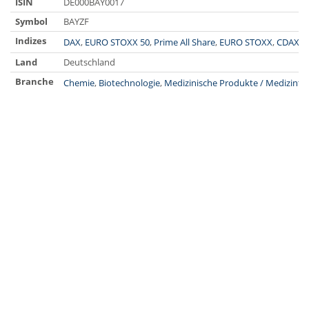
ISIN
DE000BAY0017
Symbol
BAYZF
Indizes
DAX
,
EURO STOXX 50
,
Prime All Share
,
EURO STOXX
,
CDAX
,
D
Land
Deutschland
Branche
Chemie
,
Biotechnologie
,
Medizinische Produkte / Medizinte