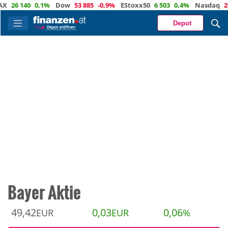
140
0,1%
Dow
53 885
-0,9%
EStoxx50
6 503
0,4%
Nasdaq
29 373
-
Depot
Bayer Aktie
49,42
0,03
0,06
EUR
EUR
%