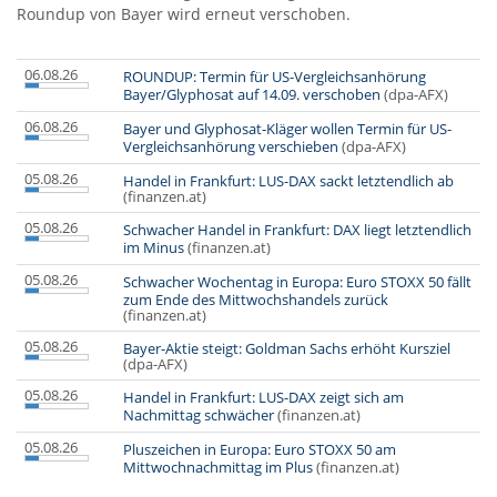
Roundup von Bayer wird erneut verschoben.
06.08.26
ROUNDUP: Termin für US-Vergleichsanhörung
Bayer/Glyphosat auf 14.09. verschoben
(dpa-AFX)
06.08.26
Bayer und Glyphosat-Kläger wollen Termin für US-
Vergleichsanhörung verschieben
(dpa-AFX)
05.08.26
Handel in Frankfurt: LUS-DAX sackt letztendlich ab
(finanzen.at)
05.08.26
Schwacher Handel in Frankfurt: DAX liegt letztendlich
im Minus
(finanzen.at)
05.08.26
Schwacher Wochentag in Europa: Euro STOXX 50 fällt
zum Ende des Mittwochshandels zurück
(finanzen.at)
05.08.26
Bayer-Aktie steigt: Goldman Sachs erhöht Kursziel
(dpa-AFX)
05.08.26
Handel in Frankfurt: LUS-DAX zeigt sich am
Nachmittag schwächer
(finanzen.at)
05.08.26
Pluszeichen in Europa: Euro STOXX 50 am
Mittwochnachmittag im Plus
(finanzen.at)